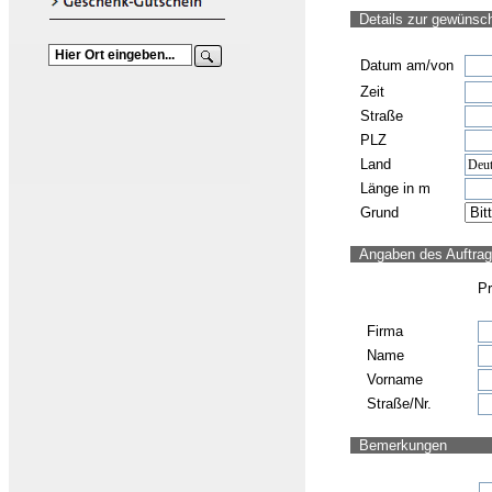
Details zur gewünsc
Datum
am/von
Zeit
Straße
PLZ
Land
Länge in m
Grund
Angaben des Auftrag
Pr
Firma
Name
Vorname
Straße/Nr.
Bemerkungen